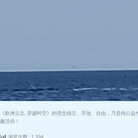
《欧洲云文, 穿越时空》的理念独立、开放、自由，乃是纯公
趣活动！
浏览次数 :
1 394