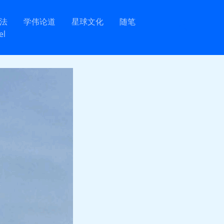
法
学伟论道
星球文化
随笔
Recherche
el