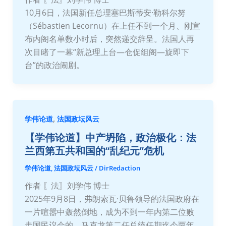
10月6日，法国新任总理塞巴斯蒂安·勒科尔努
（Sébastien Lecornu）在上任不到一个月、刚宣
布内阁名单数小时后，突然递交辞呈。法国人再
次目睹了一幕“新总理上台—仓促组阁—旋即下
台”的政治闹剧。
,
学伟论道
法国政坛风云
【学伟论道】中产坍陷，政治极化：法
兰西第五共和国的“乱纪元”危机
学伟论道
,
法国政坛风云
/
DirRedaction
作者 〖法〗刘学伟 博士
2025年9月8日，弗朗索瓦·贝鲁领导的法国政府在
一片喧嚣中轰然倒地，成为不到一年内第二位败
走国民议会的，马克龙第二任总统任期迄今两年