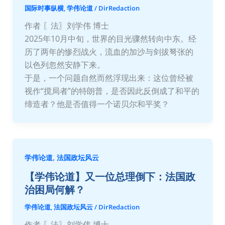
国际时事纵横
,
学伟论道
/
DirRedaction
作者 〖法〗刘学伟 博士
2025年10月中旬，世界的目光骤然转向中东。经
历了两年的惨烈战火，流血的加沙与剑拔弩张的
以色列忽然安静下来。
于是，一个问题自然而然浮现出来：这位曾经被
视作“搅局者”的特朗普，是否因此反倒成了和平的
缔造者？他是否值得一个诺贝尔和平奖？
,
学伟论道
法国政坛风云
【学伟论道】又一位总理倒下：法国政
治困局何解？
学伟论道
,
法国政坛风云
/
DirRedaction
作者 〖法〗刘学伟 博士