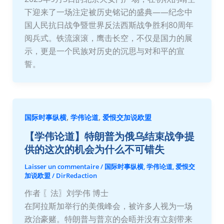
下迎来了一场注定被历史铭记的盛典——纪念中
国人民抗日战争暨世界反法西斯战争胜利80周年
阅兵式。铁流滚滚，鹰击长空，不仅是国力的展
示，更是一个民族对历史的沉思与对和平的宣
誓。
,
,
国际时事纵横
学伟论道
爱恨交加说欧盟
【学伟论道】特朗普为俄乌结束战争提
供的这次的机会为什么不可错失
Laisser un commentaire
/
国际时事纵横
,
学伟论道
,
爱恨交
加说欧盟
/
DirRedaction
作者 〖法〗刘学伟 博士
在阿拉斯加举行的美俄峰会，被许多人视为一场
政治豪赌。特朗普与普京的会晤并没有立刻带来