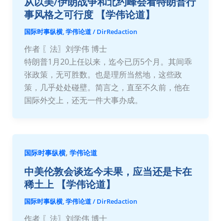
从以美/伊朗战争和北约峰会看特朗普行
事风格之可行度 【学伟论道】
国际时事纵横
,
学伟论道
/
DirRedaction
作者 〖法〗刘学伟 博士
特朗普1月20上任以来，迄今已历5个月。其间乖
张政策，无可胜数。也是理所当然地，这些政
策，几乎处处碰壁。简言之，直至不久前，他在
国际外交上，还无一件大事办成。
,
国际时事纵横
学伟论道
中美伦敦会谈迄今未果，应当还是卡在
稀土上 【学伟论道】
国际时事纵横
,
学伟论道
/
DirRedaction
作者 〖法〗刘学伟 博士