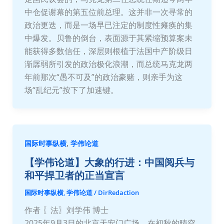
中仓促谢幕的第五位前总理。这并非一次寻常的
政治更迭，而是一场早已注定的制度性瘫痪的集
中爆发。贝鲁的倒台，表面源于其紧缩预算案未
能获得多数信任，深层则根植于法国中产阶级日
渐孱弱所引发的政治极化浪潮，而总统马克龙两
年前那次“愚不可及”的政治豪赌，则亲手为这
场“乱纪元”按下了加速键。
,
国际时事纵横
学伟论道
【学伟论道】大象的行进：中国阅兵与
和平捍卫者的正当宣言
国际时事纵横
,
学伟论道
/
DirRedaction
作者 〖法〗刘学伟 博士
2025年9月3日的北京天安门广场，在初秋的晴空